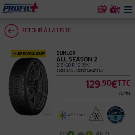
0
RETOUR À LA LISTE
DUNLOP
ALL SEASON 2
215/60 R 16 99V
CODE EAN : 4038526421524
129
€
.90
TTC
l'unité
4 Saisons
B
71
B
C