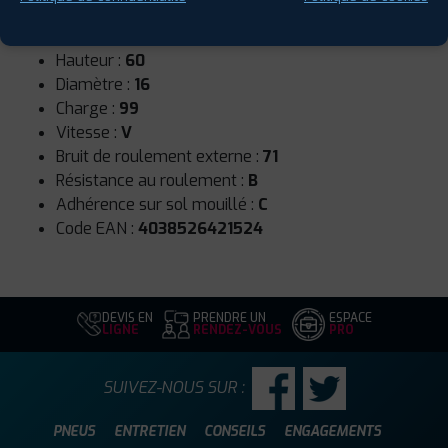
Runflat :
Non
Largeur :
215
Hauteur :
60
Diamètre :
16
Charge :
99
Vitesse :
V
Bruit de roulement externe :
71
Résistance au roulement :
B
Adhérence sur sol mouillé :
C
Code EAN :
4038526421524
DEVIS EN
PRENDRE UN
ESPACE
LIGNE
RENDEZ-VOUS
PRO
SUIVEZ-NOUS SUR :
PNEUS
ENTRETIEN
CONSEILS
ENGAGEMENTS