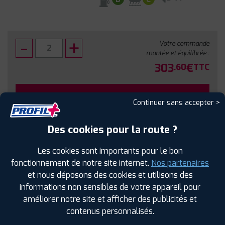
Votre commande
montée et équilibrée :
303
€
.60
TTC
FAIRE INSTALLER CE PNEU
Continuer sans accepter >
Sous réserve de disponibilité en agence
Des cookies pour la route ?
Les cookies sont importants pour le bon
fonctionnement de notre site internet.
Nos partenaires
et nous déposons des cookies et utilisons des
SPÉCIFICATIONS
AVIS CLIENTS
ÉTIQUETAGE
informations non sensibles de votre appareil pour
améliorer notre site et afficher des publicités et
Étiquetage
contenus personnalisés.