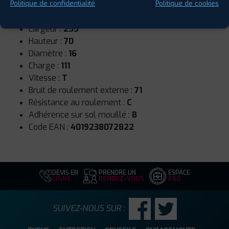
Saison :
Hiver
Politique de confidentialité
Politique de cookies
Runflat :
Non
Largeur :
255
Hauteur :
70
Diamètre :
16
Charge :
111
Vitesse :
T
Bruit de roulement externe :
71
Résistance au roulement :
C
Adhérence sur sol mouillé :
B
Code EAN :
4019238072822
DEVIS EN
PRENDRE UN
ESPACE
LIGNE
RENDEZ-VOUS
PRO
SUIVEZ-NOUS SUR :