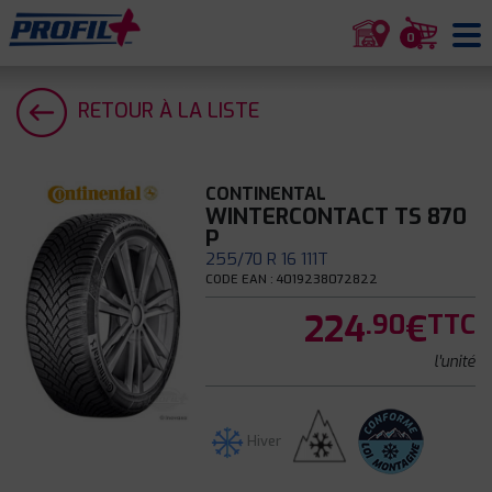
0
RETOUR À LA LISTE
CONTINENTAL
WINTERCONTACT TS 870
P
255/70 R 16 111T
CODE EAN : 4019238072822
224
€
.90
TTC
l'unité
Hiver