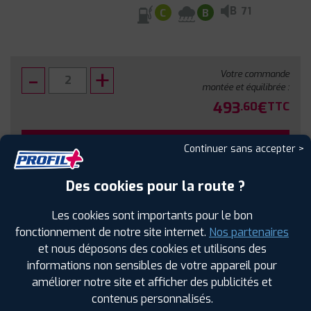
B
71
C
B
Votre commande
montée et équilibrée :
493
€
.60
TTC
FAIRE INSTALLER CE PNEU
Continuer sans accepter >
Sous réserve de disponibilité en agence
Des cookies pour la route ?
Les cookies sont importants pour le bon
fonctionnement de notre site internet.
Nos partenaires
et nous déposons des cookies et utilisons des
SPÉCIFICATIONS
AVIS CLIENTS
ÉTIQUETAGE
informations non sensibles de votre appareil pour
améliorer notre site et afficher des publicités et
Étiquetage
contenus personnalisés.