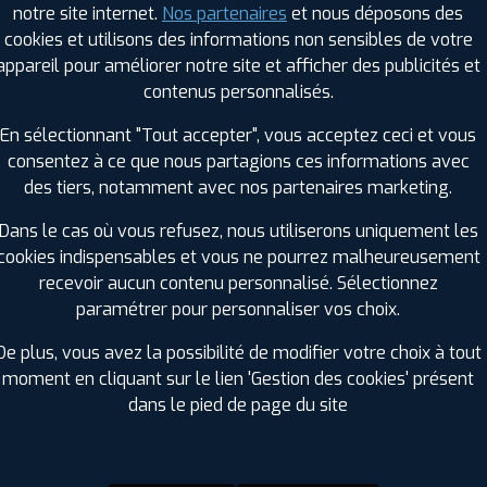
notre site internet.
Nos partenaires
et nous déposons des
Hauteur :
45
cookies et utilisons des informations non sensibles de votre
Diamètre :
20
appareil pour améliorer notre site et afficher des publicités et
Charge :
100
contenus personnalisés.
Vitesse :
W
Bruit de roulement externe :
71
En sélectionnant "Tout accepter", vous acceptez ceci et vous
Résistance au roulement :
B
consentez à ce que nous partagions ces informations avec
Adhérence sur sol mouillé :
B
des tiers, notamment avec nos partenaires marketing.
Code EAN :
4019238060430
Dans le cas où vous refusez, nous utiliserons uniquement les
cookies indispensables et vous ne pourrez malheureusement
recevoir aucun contenu personnalisé. Sélectionnez
paramétrer pour personnaliser vos choix.
De plus, vous avez la possibilité de modifier votre choix à tout
moment en cliquant sur le lien 'Gestion des cookies' présent
dans le pied de page du site