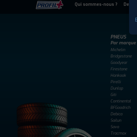
Qui sommes-nous ?
Deven
P
PNEUS
Par marque
Michelin
Bridgestone
Goodyear
Firestone
Hankook
Pirelli
Dunlop
Giti
Continental
BFGoodrich
Debica
Sailun
Sava
Tracmax