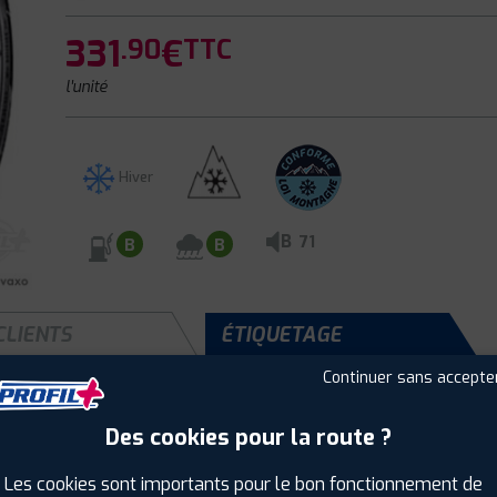
331
€
.90
TTC
l'unité
Hiver
B
71
B
B
CLIENTS
ÉTIQUETAGE
Continuer sans accepte
Des cookies pour la route ?
Saison :
Hiver
Runflat :
Non
Les cookies sont importants pour le bon fonctionnement de
Largeur :
235