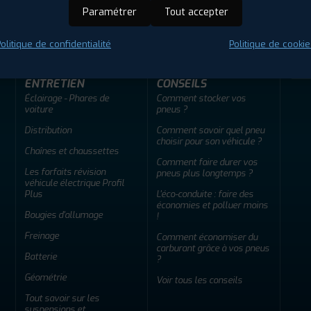
ir adherent
Offres d'emploi
FAQ
Paramétrer
Tout accepter
olitique de confidentialité
Politique de cookie
ENTRETIEN
CONSEILS
Éclairage - Phares de
Comment stocker vos
voiture
pneus ?
Distribution
Comment savoir quel pneu
choisir pour son véhicule ?
Chaînes et chaussettes
Comment faire durer vos
Les forfaits révision
pneus plus longtemps ?
véhicule électrique Profil
Plus
L'éco-conduite : faire des
économies et polluer moins
Bougies d'allumage
!
Freinage
Comment économiser du
carburant grâce à vos pneus
Batterie
?
Géométrie
Voir tous les conseils
Tout savoir sur les
suspensions et