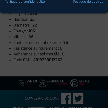
Saison :
Hiver
Politique de confidentialité
Politique de cookies
Runflat :
Non
Largeur :
285
Hauteur :
35
Diamètre :
22
Charge :
106
Vitesse :
W
Bruit de roulement externe :
75
Résistance au roulement :
C
Adhérence sur sol mouillé :
B
Code EAN :
4019238012262
DEVIS EN
PRENDRE UN
ESPACE
LIGNE
RENDEZ-VOUS
PRO
SUIVEZ-NOUS SUR :