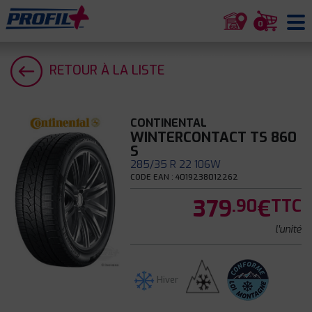
0
RETOUR À LA LISTE
CONTINENTAL
WINTERCONTACT TS 860
S
285/35 R 22 106W
CODE EAN : 4019238012262
379
€
.90
TTC
l'unité
Hiver