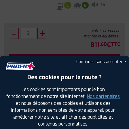
B
75
C
B
Votre commande
montée et équilibrée :
811
€
.60
TTC
FAIRE INSTALLER CE PNEU
Continuer sans accepter >
Sous réserve de disponibilité en agence
Des cookies pour la route ?
Les cookies sont importants pour le bon
fonctionnement de notre site internet.
Nos partenaires
et nous déposons des cookies et utilisons des
SPÉCIFICATIONS
AVIS CLIENTS
ÉTIQUETAGE
informations non sensibles de votre appareil pour
améliorer notre site et afficher des publicités et
Étiquetage
contenus personnalisés.