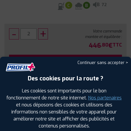
B
72
C
B
Votre commande
montée et équilibrée :
446
€
.80
TTC
FAIRE INSTALLER CE PNEU
Continuer sans accepter >
Sous réserve de disponibilité en agence
Des cookies pour la route ?
Les cookies sont importants pour le bon
fonctionnement de notre site internet.
Nos partenaires
et nous déposons des cookies et utilisons des
SPÉCIFICATIONS
AVIS CLIENTS
ÉTIQUETAGE
informations non sensibles de votre appareil pour
améliorer notre site et afficher des publicités et
Étiquetage
contenus personnalisés.