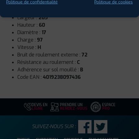
Saison :
Hiver
Politique de confidentialité
Politique de cookies
Runflat :
Non
Largeur :
205
Hauteur :
60
Diamètre :
17
Charge :
97
Vitesse :
H
Bruit de roulement externe :
72
Résistance au roulement :
C
Adhérence sur sol mouillé :
B
Code EAN :
4019238097436
DEVIS EN
PRENDRE UN
ESPACE
LIGNE
RENDEZ-VOUS
PRO
SUIVEZ-NOUS SUR :