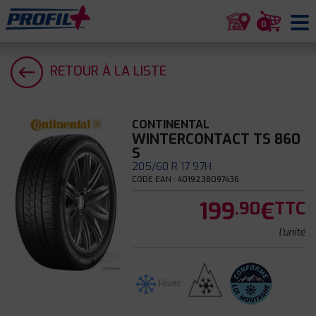
0
RETOUR À LA LISTE
CONTINENTAL
WINTERCONTACT TS 860
S
205/60 R 17 97H
CODE EAN : 4019238097436
199
€
.90
TTC
l'unité
Hiver