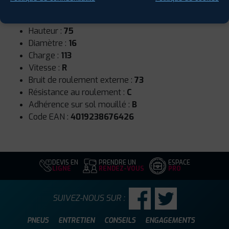
Runflat :
Non
Largeur :
215
Hauteur :
75
Diamètre :
16
Charge :
113
Vitesse :
R
Bruit de roulement externe :
73
Résistance au roulement :
C
Adhérence sur sol mouillé :
B
Code EAN :
4019238676426
DEVIS EN
PRENDRE UN
ESPACE
LIGNE
RENDEZ-VOUS
PRO
SUIVEZ-NOUS SUR :
PNEUS
ENTRETIEN
CONSEILS
ENGAGEMENTS