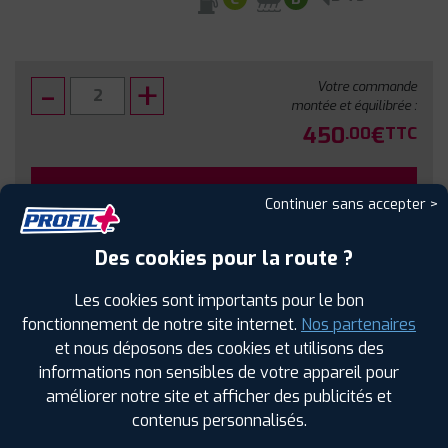
Votre commande
montée et équilibrée :
450
€
.00
TTC
FAIRE INSTALLER CE PNEU
Continuer sans accepter >
Sous réserve de disponibilité en agence
Des cookies pour la route ?
Les cookies sont importants pour le bon
fonctionnement de notre site internet.
Nos partenaires
et nous déposons des cookies et utilisons des
SPÉCIFICATIONS
AVIS CLIENTS
ÉTIQUETAGE
informations non sensibles de votre appareil pour
améliorer notre site et afficher des publicités et
Étiquetage
contenus personnalisés.