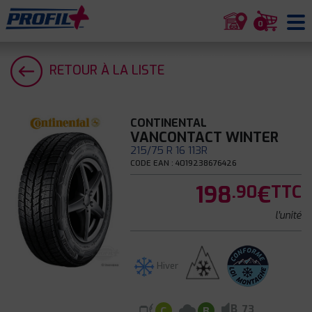
0
RETOUR À LA LISTE
CONTINENTAL
VANCONTACT WINTER
215/75 R 16 113R
CODE EAN : 4019238676426
198
€
.90
TTC
l'unité
Hiver
B
73
C
B