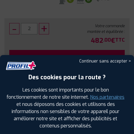
Votre commande
montée et équilibrée :
482
€
.00
TTC
FAIRE INSTALLER CE PNEU
Continuer sans accepter >
Sous réserve de disponibilité en agence
Des cookies pour la route ?
Les cookies sont importants pour le bon
fonctionnement de notre site internet.
Nos partenaires
et nous déposons des cookies et utilisons des
SPÉCIFICATIONS
AVIS CLIENTS
ÉTIQUETAGE
informations non sensibles de votre appareil pour
améliorer notre site et afficher des publicités et
Étiquetage
contenus personnalisés.