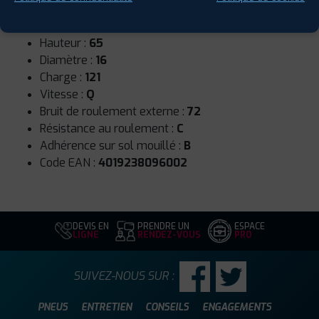
Runflat :
Non
Largeur :
235
Hauteur :
65
Diamètre :
16
Charge :
121
Vitesse :
Q
Bruit de roulement externe :
72
Résistance au roulement :
C
Adhérence sur sol mouillé :
B
Code EAN :
4019238096002
DEVIS EN
PRENDRE UN
ESPACE
LIGNE
RENDEZ-VOUS
PRO
SUIVEZ-NOUS SUR :
PNEUS
ENTRETIEN
CONSEILS
ENGAGEMENTS