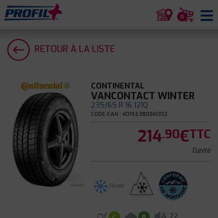
0
RETOUR À LA LISTE
CONTINENTAL
VANCONTACT WINTER
235/65 R 16 121Q
CODE EAN : 4019238096002
214
€
.90
TTC
l'unité
Hiver
A
72
C
B