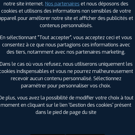
notre site internet.
Nos partenaires
et nous déposons des
Hauteur :
70
cookies et utilisons des informations non sensibles de votre
Diamètre :
15
appareil pour améliorer notre site et afficher des publicités et
Charge :
112
contenus personnalisés.
Vitesse :
R
Bruit de roulement externe :
72
En sélectionnant "Tout accepter", vous acceptez ceci et vous
Résistance au roulement :
A
consentez à ce que nous partagions ces informations avec
Adhérence sur sol mouillé :
A
des tiers, notamment avec nos partenaires marketing.
Code EAN :
4019238014945
Dans le cas où vous refusez, nous utiliserons uniquement les
cookies indispensables et vous ne pourrez malheureusement
recevoir aucun contenu personnalisé. Sélectionnez
paramétrer pour personnaliser vos choix.
De plus, vous avez la possibilité de modifier votre choix à tout
moment en cliquant sur le lien 'Gestion des cookies' présent
dans le pied de page du site