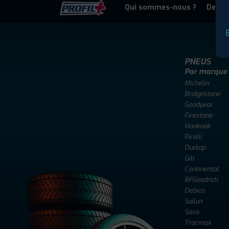
Qui sommes-nous ?
Deven
P
PNEUS
Par marque
Michelin
Bridgestone
Goodyear
Firestone
Hankook
Pirelli
Dunlop
Giti
Continental
BFGoodrich
Debica
Sailun
Sava
Tracmax