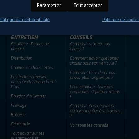
ir adherent
Offres d'emploi
FAQ
Paramétrer
Tout accepter
olitique de confidentialité
Politique de cookie
ENTRETIEN
CONSEILS
Éclairage - Phares de
Comment stocker vos
voiture
pneus ?
Distribution
Comment savoir quel pneu
choisir pour son véhicule ?
Chaînes et chaussettes
Comment faire durer vos
Les forfaits révision
pneus plus longtemps ?
véhicule électrique Profil
Plus
L'éco-conduite : faire des
économies et polluer moins
Bougies d'allumage
!
Freinage
Comment économiser du
carburant grâce à vos pneus
Batterie
?
Géométrie
Voir tous les conseils
Tout savoir sur les
suspensions et