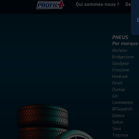
Qui sommes-nous ?
Deven
P
PNEUS
Par marque
Michelin
Bridgestone
Goodyear
Firestone
Hankook
Pirelli
Dunlop
Giti
Continental
BFGoodrich
Debica
Sailun
Sava
Tracmax