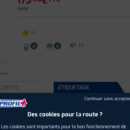
173
€
l'unité
Été
B
72
A
A
CLIENTS
ÉTIQUETAGE
Continuer sans accepte
Des cookies pour la route ?
Saison :
Été
Runflat :
Non
Les cookies sont importants pour le bon fonctionnement de
Largeur :
215