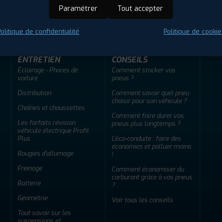
ir adherent
Offres d'emploi
FAQ
Paramétrer
Tout accepter
olitique de confidentialité
Politique de cookie
ENTRETIEN
CONSEILS
Éclairage - Phares de
Comment stocker vos
voiture
pneus ?
Distribution
Comment savoir quel pneu
choisir pour son véhicule ?
Chaînes et chaussettes
Comment faire durer vos
Les forfaits révision
pneus plus longtemps ?
véhicule électrique Profil
Plus
L'éco-conduite : faire des
économies et polluer moins
Bougies d'allumage
!
Freinage
Comment économiser du
carburant grâce à vos pneus
Batterie
?
Géométrie
Voir tous les conseils
Tout savoir sur les
suspensions et