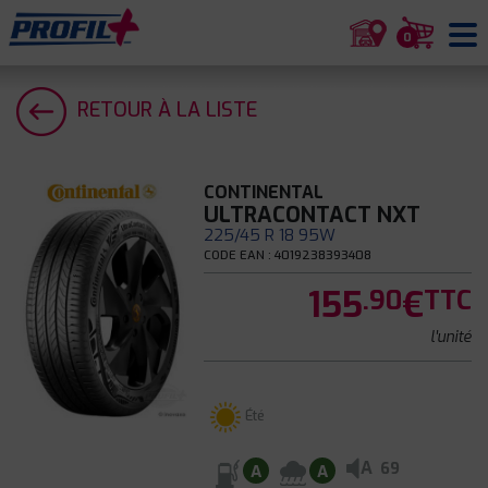
0
RETOUR À LA LISTE
CONTINENTAL
ULTRACONTACT NXT
225/45 R 18 95W
CODE EAN : 4019238393408
155
€
.90
TTC
l'unité
Été
A
69
A
A