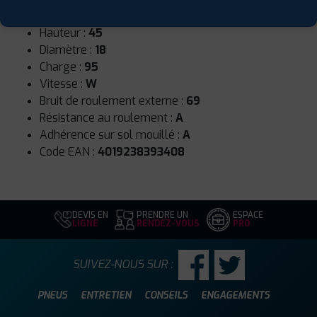
Largeur :
225
Hauteur :
45
Diamètre :
18
Charge :
95
Vitesse :
W
Bruit de roulement externe :
69
Résistance au roulement :
A
Adhérence sur sol mouillé :
A
Code EAN :
4019238393408
DEVIS EN
PRENDRE UN
ESPACE
LIGNE
RENDEZ-VOUS
PRO
SUIVEZ-NOUS SUR :
PNEUS
ENTRETIEN
CONSEILS
ENGAGEMENTS