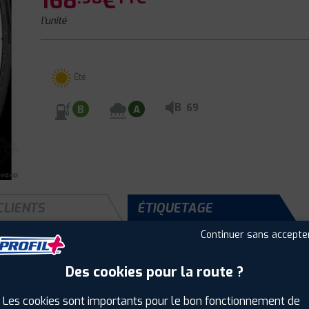
168
€
l'unité
Été
B
69
B
A
CLIENTS
ÉTIQUETAGE
Continuer sans accepte
Des cookies pour la route ?
Saison :
Été
Runflat :
Non
Les cookies sont importants pour le bon fonctionnement de
Largeur :
205