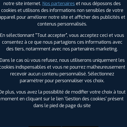
notre site internet.
Nos partenaires
et nous déposons des
Hauteur :
55
cookies et utilisons des informations non sensibles de votre
Diamètre :
15
appareil pour améliorer notre site et afficher des publicités et
Charge :
88
contenus personnalisés.
Vitesse :
V
Bruit de roulement externe :
69
En sélectionnant "Tout accepter", vous acceptez ceci et vous
Résistance au roulement :
B
consentez à ce que nous partagions ces informations avec
Adhérence sur sol mouillé :
A
des tiers, notamment avec nos partenaires marketing.
Code EAN :
4019238078435
Dans le cas où vous refusez, nous utiliserons uniquement les
cookies indispensables et vous ne pourrez malheureusement
recevoir aucun contenu personnalisé. Sélectionnez
paramétrer pour personnaliser vos choix.
De plus, vous avez la possibilité de modifier votre choix à tout
moment en cliquant sur le lien 'Gestion des cookies' présent
dans le pied de page du site