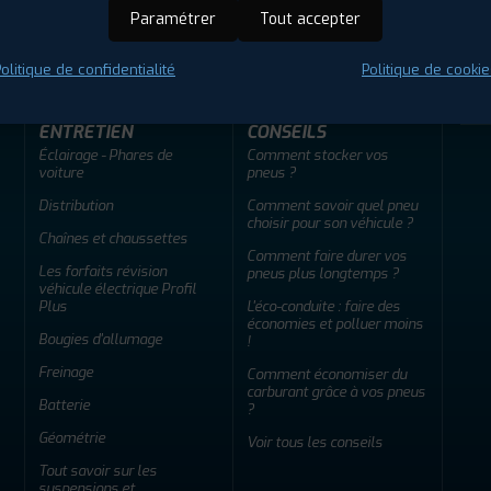
ir adherent
Offres d'emploi
FAQ
Paramétrer
Tout accepter
olitique de confidentialité
Politique de cookie
ENTRETIEN
CONSEILS
Éclairage - Phares de
Comment stocker vos
voiture
pneus ?
Distribution
Comment savoir quel pneu
choisir pour son véhicule ?
Chaînes et chaussettes
Comment faire durer vos
Les forfaits révision
pneus plus longtemps ?
véhicule électrique Profil
Plus
L'éco-conduite : faire des
économies et polluer moins
Bougies d'allumage
!
Freinage
Comment économiser du
carburant grâce à vos pneus
Batterie
?
Géométrie
Voir tous les conseils
Tout savoir sur les
suspensions et