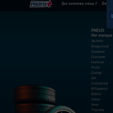
Qui sommes-nous ?
Deven
P
PNEUS
Par marque
Michelin
Bridgestone
Goodyear
Firestone
Hankook
Pirelli
Dunlop
Giti
Continental
BFGoodrich
Debica
Sailun
Sava
Tracmax