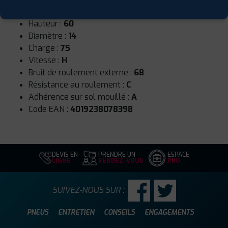
Largeur :
165
Hauteur :
60
Diamètre :
14
Charge :
75
Vitesse :
H
Bruit de roulement externe :
68
Résistance au roulement :
C
Adhérence sur sol mouillé :
A
Code EAN :
4019238078398
DEVIS EN
PRENDRE UN
ESPACE
LIGNE
RENDEZ-VOUS
PRO
SUIVEZ-NOUS SUR :
PNEUS
ENTRETIEN
CONSEILS
ENGAGEMENTS