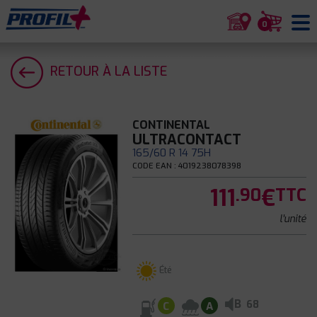
0
RETOUR À LA LISTE
CONTINENTAL
ULTRACONTACT
165/60 R 14 75H
CODE EAN : 4019238078398
111
€
.90
TTC
l'unité
Été
B
68
C
A