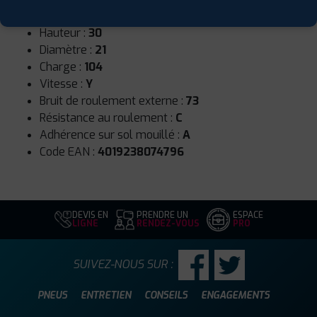
Largeur :
305
Hauteur :
30
Diamètre :
21
Charge :
104
Vitesse :
Y
Bruit de roulement externe :
73
Résistance au roulement :
C
Adhérence sur sol mouillé :
A
Code EAN :
4019238074796
DEVIS EN
PRENDRE UN
ESPACE
LIGNE
RENDEZ-VOUS
PRO
SUIVEZ-NOUS SUR :
PNEUS
ENTRETIEN
CONSEILS
ENGAGEMENTS