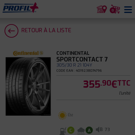
0
RETOUR À LA LISTE
CONTINENTAL
SPORTCONTACT 7
305/30 R 21 104Y
CODE EAN : 4019238074796
355
€
.90
TTC
l'unité
Été
B
73
C
A