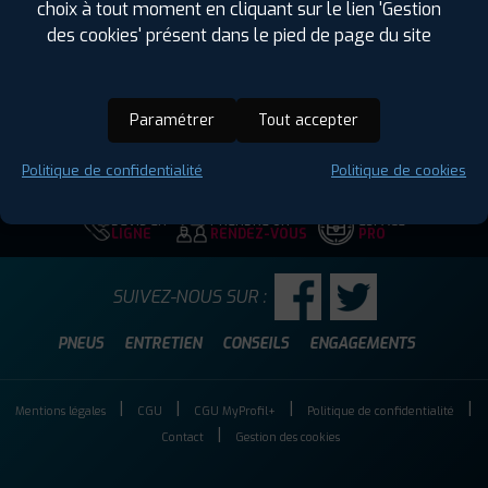
choix à tout moment en cliquant sur le lien 'Gestion
Hauteur :
80
des cookies' présent dans le pied de page du site
Diamètre :
19
Charge :
114
Vitesse :
M
Paramétrer
Tout accepter
Code EAN :
4019238038385
Politique de confidentialité
Politique de cookies
DEVIS EN
PRENDRE UN
ESPACE
LIGNE
RENDEZ-VOUS
PRO
SUIVEZ-NOUS SUR :
PNEUS
ENTRETIEN
CONSEILS
ENGAGEMENTS
Mentions légales
CGU
CGU MyProfil+
Politique de confidentialité
Contact
Gestion des cookies