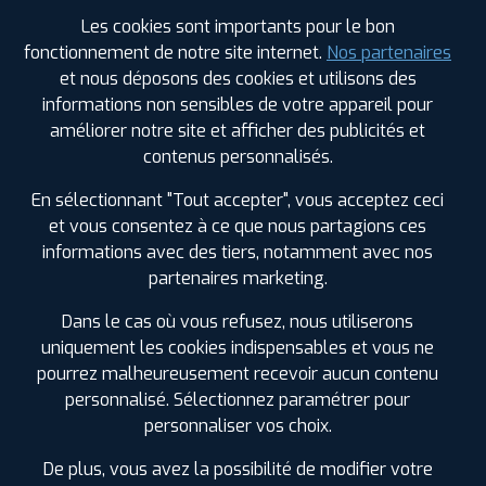
Les cookies sont importants pour le bon
Votre commande
fonctionnement de notre site internet.
Nos partenaires
montée et équilibrée :
et nous déposons des cookies et utilisons des
290
€
.80
TTC
informations non sensibles de votre appareil pour
améliorer notre site et afficher des publicités et
FAIRE INSTALLER CE PNEU
contenus personnalisés.
Sous réserve de disponibilité en agence
En sélectionnant "Tout accepter", vous acceptez ceci
et vous consentez à ce que nous partagions ces
informations avec des tiers, notamment avec nos
partenaires marketing.
Dans le cas où vous refusez, nous utiliserons
SPÉCIFICATIONS
AVIS CLIENTS
ÉTIQUETAGE
uniquement les cookies indispensables et vous ne
pourrez malheureusement recevoir aucun contenu
Étiquetage
personnalisé. Sélectionnez paramétrer pour
personnaliser vos choix.
Saison :
Été
Runflat :
Non
De plus, vous avez la possibilité de modifier votre
Largeur :
155