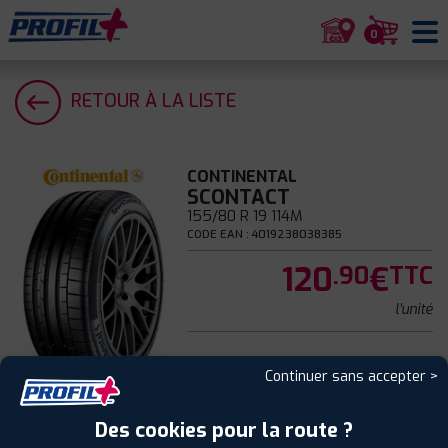
0
RETOUR À LA LISTE
CONTINENTAL
SCONTACT
155/80 R 19 114M
CODE EAN : 4019238038385
120
€
.90
TTC
l'unité
Continuer sans accepter >
Été
Des cookies pour la route ?