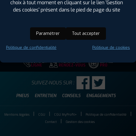
choix à tout moment en cliquant sur le lien 'Gestion
Hauteur :
80
des cookies' présent dans le pied de page du site
Diamètre :
17
Charge :
99
Vitesse :
M
Paramétrer
Tout accepter
Code EAN :
4019238039139
Politique de confidentialité
Politique de cookies
DEVIS EN
PRENDRE UN
ESPACE
LIGNE
RENDEZ-VOUS
PRO
SUIVEZ-NOUS SUR :
PNEUS
ENTRETIEN
CONSEILS
ENGAGEMENTS
Mentions légales
CGU
CGU MyProfil+
Politique de confidentialité
Contact
Gestion des cookies