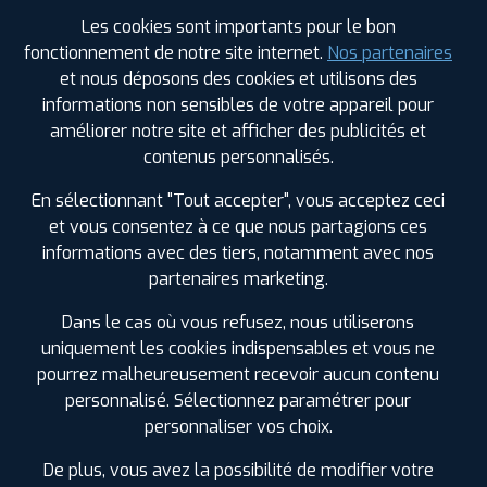
Les cookies sont importants pour le bon
Votre commande
fonctionnement de notre site internet.
Nos partenaires
montée et équilibrée :
et nous déposons des cookies et utilisons des
226
€
.80
TTC
informations non sensibles de votre appareil pour
améliorer notre site et afficher des publicités et
FAIRE INSTALLER CE PNEU
contenus personnalisés.
Sous réserve de disponibilité en agence
En sélectionnant "Tout accepter", vous acceptez ceci
et vous consentez à ce que nous partagions ces
informations avec des tiers, notamment avec nos
partenaires marketing.
Dans le cas où vous refusez, nous utiliserons
SPÉCIFICATIONS
AVIS CLIENTS
ÉTIQUETAGE
uniquement les cookies indispensables et vous ne
pourrez malheureusement recevoir aucun contenu
Étiquetage
personnalisé. Sélectionnez paramétrer pour
personnaliser vos choix.
Saison :
Été
Runflat :
Non
De plus, vous avez la possibilité de modifier votre
Largeur :
125