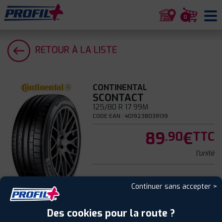
0
RETOUR À LA LISTE
CONTINENTAL
SCONTACT
125/80 R 17 99M
CODE EAN : 4019238039139
89
€
.90
TTC
l'unité
Continuer sans accepter >
Été
Des cookies pour la route ?