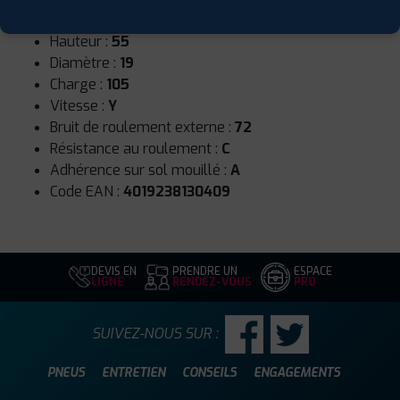
Largeur :
235
Hauteur :
55
Diamètre :
19
Charge :
105
Vitesse :
Y
Bruit de roulement externe :
72
Résistance au roulement :
C
Adhérence sur sol mouillé :
A
Code EAN :
4019238130409
DEVIS EN
PRENDRE UN
ESPACE
LIGNE
RENDEZ-VOUS
PRO
SUIVEZ-NOUS SUR :
PNEUS
ENTRETIEN
CONSEILS
ENGAGEMENTS