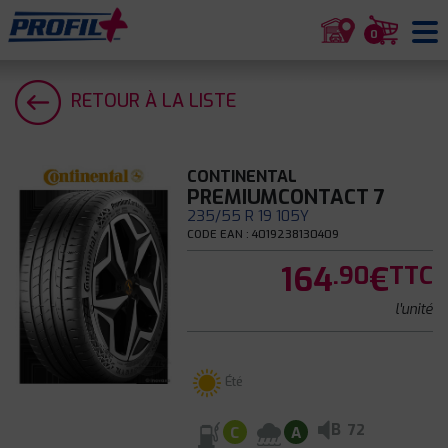
0
RETOUR À LA LISTE
CONTINENTAL
PREMIUMCONTACT 7
235/55 R 19 105Y
CODE EAN : 4019238130409
164
€
.90
TTC
l'unité
Été
B
72
C
A