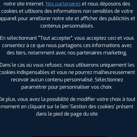
notre site internet.
Nos partenaires
et nous déposons des
Hauteur :
40
cookies et utilisons des informations non sensibles de votre
Diamètre :
22
appareil pour améliorer notre site et afficher des publicités et
Charge :
106
contenus personnalisés.
Vitesse :
Y
Bruit de roulement externe :
74
En sélectionnant "Tout accepter", vous acceptez ceci et vous
Résistance au roulement :
D
consentez à ce que nous partagions ces informations avec
Adhérence sur sol mouillé :
A
des tiers, notamment avec nos partenaires marketing.
Code EAN :
4019238624830
Dans le cas où vous refusez, nous utiliserons uniquement les
cookies indispensables et vous ne pourrez malheureusement
recevoir aucun contenu personnalisé. Sélectionnez
paramétrer pour personnaliser vos choix.
De plus, vous avez la possibilité de modifier votre choix à tout
moment en cliquant sur le lien 'Gestion des cookies' présent
dans le pied de page du site