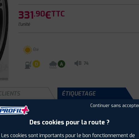
331
€
.90
TTC
l'unité
Été
B
74
D
A
CLIENTS
ÉTIQUETAGE
Continuer sans accepte
Des cookies pour la route ?
Saison :
Été
Runflat :
Non
Les cookies sont importants pour le bon fonctionnement de
Largeur :
285