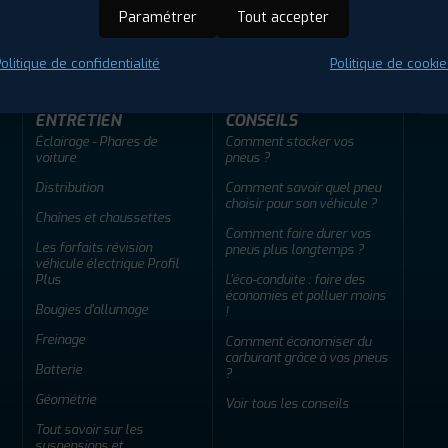
ir adherent
Offres d'emploi
FAQ
Paramétrer
Tout accepter
olitique de confidentialité
Politique de cookie
ENTRETIEN
CONSEILS
Éclairage - Phares de
Comment stocker vos
voiture
pneus ?
Distribution
Comment savoir quel pneu
choisir pour son véhicule ?
Chaînes et chaussettes
Comment faire durer vos
Les forfaits révision
pneus plus longtemps ?
véhicule électrique Profil
Plus
L'éco-conduite : faire des
économies et polluer moins
Bougies d'allumage
!
Freinage
Comment économiser du
carburant grâce à vos pneus
Batterie
?
Géométrie
Voir tous les conseils
Tout savoir sur les
suspensions et