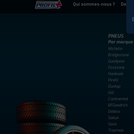
Qui sommes-nous ?
Deven
P
PNEUS
Par marque
Michelin
Bridgestone
Goodyear
Firestone
Hankook
Pirelli
Dunlop
Giti
Continental
BFGoodrich
Debica
Sailun
Sava
Tracmax