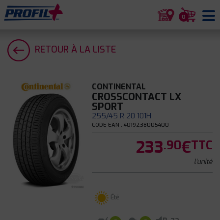
0
RETOUR À LA LISTE
CONTINENTAL
CROSSCONTACT LX
SPORT
255/45 R 20 101H
CODE EAN : 4019238005400
233
€
.90
TTC
l'unité
Été