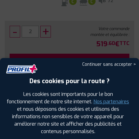
B
72
C
C
Votre commande
montée et équilibrée :
519
€
.60
TTC
FAIRE INSTALLER CE PNEU
Continuer sans accepter >
Sous réserve de disponibilité en agence
Des cookies pour la route ?
Les cookies sont importants pour le bon
fonctionnement de notre site internet.
Nos partenaires
et nous déposons des cookies et utilisons des
SPÉCIFICATIONS
AVIS CLIENTS
ÉTIQUETAGE
informations non sensibles de votre appareil pour
améliorer notre site et afficher des publicités et
Étiquetage
contenus personnalisés.