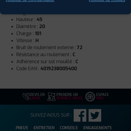
Runflat :
Non
Largeur :
255
Hauteur :
45
Diamètre :
20
Charge :
101
Vitesse :
H
Bruit de roulement externe :
72
Résistance au roulement :
C
Adhérence sur sol mouillé :
C
Code EAN :
4019238005400
DEVIS EN
PRENDRE UN
ESPACE
LIGNE
RENDEZ-VOUS
PRO
SUIVEZ-NOUS SUR :
PNEUS
ENTRETIEN
CONSEILS
ENGAGEMENTS