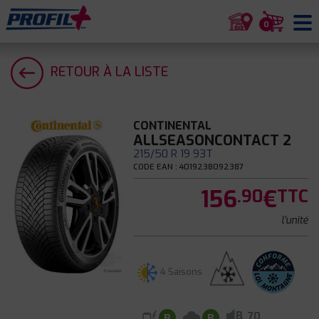
0
RETOUR À LA LISTE
CONTINENTAL
ALLSEASONCONTACT 2
215/50 R 19 93T
CODE EAN : 4019238092387
156
€
.90
TTC
l'unité
4 Saisons
B
70
B
B