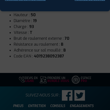
Runflat :
Non
Largeur :
215
Hauteur :
50
Diamètre :
19
Charge :
93
Vitesse :
T
Bruit de roulement externe :
70
Résistance au roulement :
B
Adhérence sur sol mouillé :
B
Code EAN :
4019238092387
DEVIS EN
PRENDRE UN
ESPACE
LIGNE
RENDEZ-VOUS
PRO
SUIVEZ-NOUS SUR :
PNEUS
ENTRETIEN
CONSEILS
ENGAGEMENTS