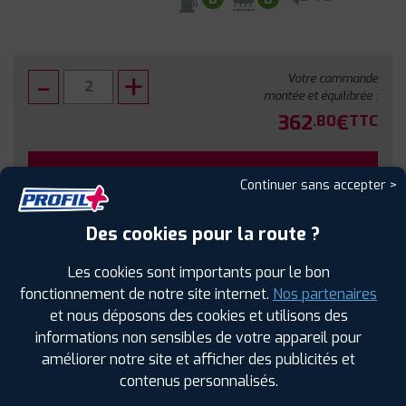
Votre commande
montée et équilibrée :
362
€
.80
TTC
FAIRE INSTALLER CE PNEU
Continuer sans accepter >
Sous réserve de disponibilité en agence
Des cookies pour la route ?
Les cookies sont importants pour le bon
fonctionnement de notre site internet.
Nos partenaires
et nous déposons des cookies et utilisons des
SPÉCIFICATIONS
AVIS CLIENTS
ÉTIQUETAGE
informations non sensibles de votre appareil pour
améliorer notre site et afficher des publicités et
Étiquetage
contenus personnalisés.