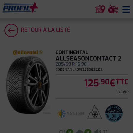
0
RETOUR À LA LISTE
CONTINENTAL
ALLSEASONCONTACT 2
205/60 R 16 96H
CODE EAN : 4019238092202
125
€
.90
TTC
l'unité
4 Saisons
B
71
B
B