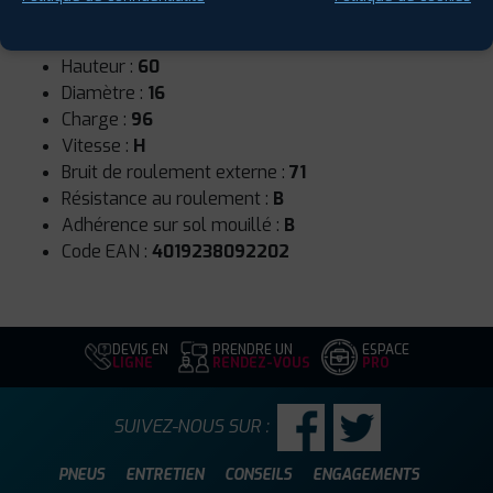
Runflat :
Non
Largeur :
205
Hauteur :
60
Diamètre :
16
Charge :
96
Vitesse :
H
Bruit de roulement externe :
71
Résistance au roulement :
B
Adhérence sur sol mouillé :
B
Code EAN :
4019238092202
DEVIS EN
PRENDRE UN
ESPACE
LIGNE
RENDEZ-VOUS
PRO
SUIVEZ-NOUS SUR :
PNEUS
ENTRETIEN
CONSEILS
ENGAGEMENTS