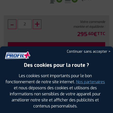
Votre commande
montée et équilibrée :
295
€
.60
TTC
FAIRE INSTALLER CE PNEU
Continuer sans accepter >
Sous réserve de disponibilité en agence
Des cookies pour la route ?
Les cookies sont importants pour le bon
fonctionnement de notre site internet.
Nos partenaires
et nous déposons des cookies et utilisons des
SPÉCIFICATIONS
AVIS CLIENTS
ÉTIQUETAGE
informations non sensibles de votre appareil pour
améliorer notre site et afficher des publicités et
Étiquetage
contenus personnalisés.