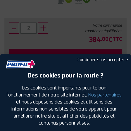
Votre commande
montée et équilibrée :
384
€
.80
TTC
FAIRE INSTALLER CE PNEU
Continuer sans accepter >
Sous réserve de disponibilité en agence
Des cookies pour la route ?
Les cookies sont importants pour le bon
fonctionnement de notre site internet.
Nos partenaires
et nous déposons des cookies et utilisons des
SPÉCIFICATIONS
AVIS CLIENTS
ÉTIQUETAGE
informations non sensibles de votre appareil pour
améliorer notre site et afficher des publicités et
Étiquetage
contenus personnalisés.