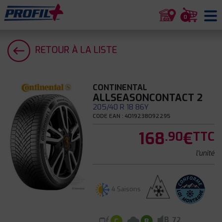
0
RETOUR À LA LISTE
CONTINENTAL
ALLSEASONCONTACT 2
205/40 R 18 86Y
CODE EAN : 4019238092295
168
€
.90
TTC
l'unité
4 Saisons
B
72
C
B