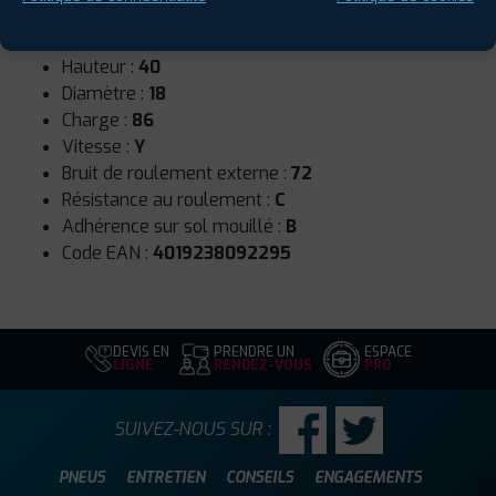
Runflat :
Non
Largeur :
205
Hauteur :
40
Diamètre :
18
Charge :
86
Vitesse :
Y
Bruit de roulement externe :
72
Résistance au roulement :
C
Adhérence sur sol mouillé :
B
Code EAN :
4019238092295
DEVIS EN
PRENDRE UN
ESPACE
LIGNE
RENDEZ-VOUS
PRO
SUIVEZ-NOUS SUR :
PNEUS
ENTRETIEN
CONSEILS
ENGAGEMENTS