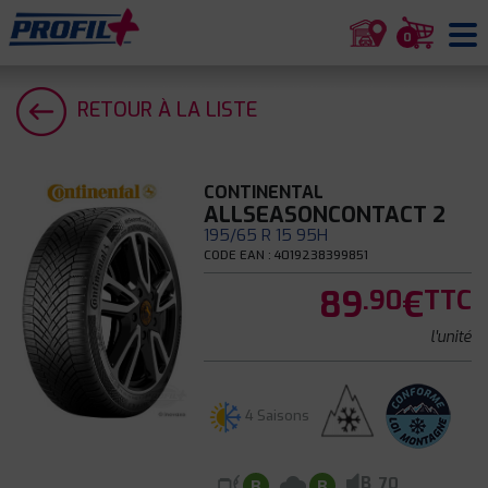
0
RETOUR À LA LISTE
CONTINENTAL
ALLSEASONCONTACT 2
195/65 R 15 95H
CODE EAN : 4019238399851
89
€
.90
TTC
l'unité
4 Saisons
B
70
B
B