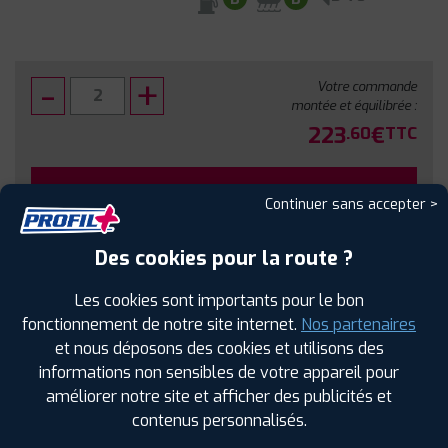
Votre commande
montée et équilibrée :
223
€
.60
TTC
FAIRE INSTALLER CE PNEU
Continuer sans accepter >
Sous réserve de disponibilité en agence
Des cookies pour la route ?
Les cookies sont importants pour le bon
fonctionnement de notre site internet.
Nos partenaires
et nous déposons des cookies et utilisons des
SPÉCIFICATIONS
AVIS CLIENTS
ÉTIQUETAGE
informations non sensibles de votre appareil pour
améliorer notre site et afficher des publicités et
Étiquetage
contenus personnalisés.