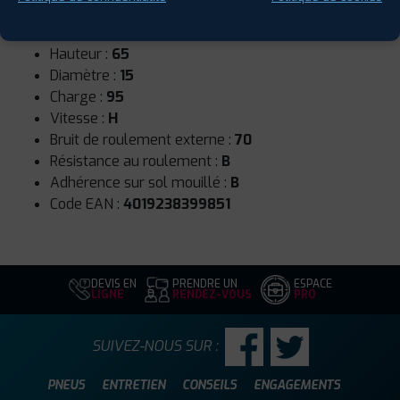
Runflat :
Non
Largeur :
195
Hauteur :
65
Diamètre :
15
Charge :
95
Vitesse :
H
Bruit de roulement externe :
70
Résistance au roulement :
B
Adhérence sur sol mouillé :
B
Code EAN :
4019238399851
DEVIS EN
PRENDRE UN
ESPACE
LIGNE
RENDEZ-VOUS
PRO
SUIVEZ-NOUS SUR :
PNEUS
ENTRETIEN
CONSEILS
ENGAGEMENTS