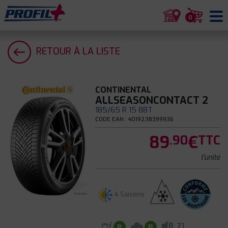
0
RETOUR À LA LISTE
CONTINENTAL
ALLSEASONCONTACT 2
185/65 R 15 88T
CODE EAN : 4019238399936
89
€
.90
TTC
l'unité
4 Saisons
B
71
B
B