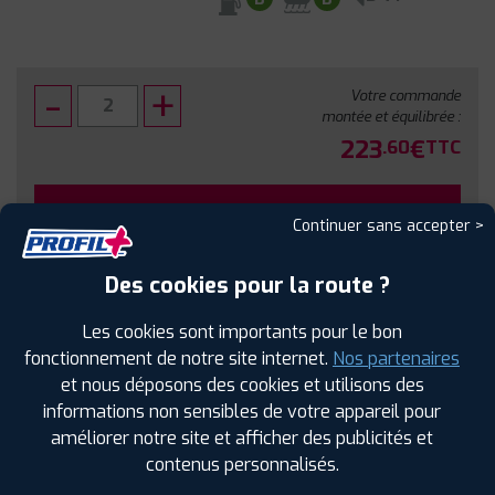
Votre commande
montée et équilibrée :
223
€
.60
TTC
FAIRE INSTALLER CE PNEU
Continuer sans accepter >
Sous réserve de disponibilité en agence
Des cookies pour la route ?
Les cookies sont importants pour le bon
fonctionnement de notre site internet.
Nos partenaires
et nous déposons des cookies et utilisons des
SPÉCIFICATIONS
AVIS CLIENTS
ÉTIQUETAGE
informations non sensibles de votre appareil pour
améliorer notre site et afficher des publicités et
Étiquetage
contenus personnalisés.