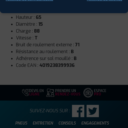
Runflat :
Non
Largeur :
185
Hauteur :
65
Diamètre :
15
Charge :
88
Vitesse :
T
Bruit de roulement externe :
71
Résistance au roulement :
B
Adhérence sur sol mouillé :
B
Code EAN :
4019238399936
DEVIS EN
PRENDRE UN
ESPACE
LIGNE
RENDEZ-VOUS
PRO
SUIVEZ-NOUS SUR :
PNEUS
ENTRETIEN
CONSEILS
ENGAGEMENTS