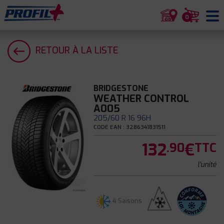
0
RETOUR À LA LISTE
BRIDGESTONE
WEATHER CONTROL
A005
205/60 R 16 96H
CODE EAN : 3286341831511
132
€
.90
TTC
l'unité
4 Saisons