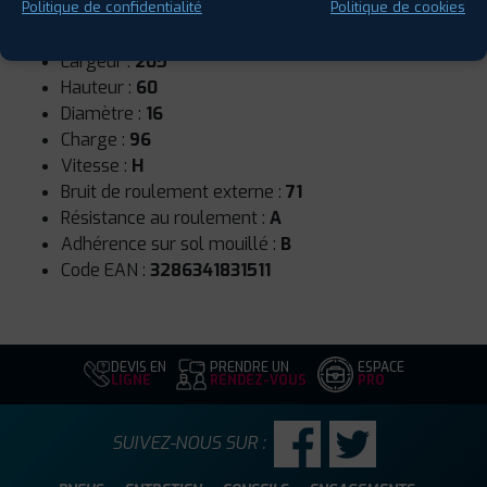
Saison :
4 Saisons
Politique de confidentialité
Politique de cookies
Runflat :
Non
Largeur :
205
Hauteur :
60
Diamètre :
16
Charge :
96
Vitesse :
H
Bruit de roulement externe :
71
Résistance au roulement :
A
Adhérence sur sol mouillé :
B
Code EAN :
3286341831511
DEVIS EN
PRENDRE UN
ESPACE
LIGNE
RENDEZ-VOUS
PRO
SUIVEZ-NOUS SUR :