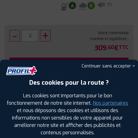
B
71
A
B
Votre commande
montée et équilibrée :
309
€
.60
TTC
FAIRE INSTALLER CE PNEU
Continuer sans accepter >
Sous réserve de disponibilité en agence
Des cookies pour la route ?
Les cookies sont importants pour le bon
fonctionnement de notre site internet.
Nos partenaires
et nous déposons des cookies et utilisons des
SPÉCIFICATIONS
AVIS CLIENTS
ÉTIQUETAGE
informations non sensibles de votre appareil pour
améliorer notre site et afficher des publicités et
Étiquetage
contenus personnalisés.