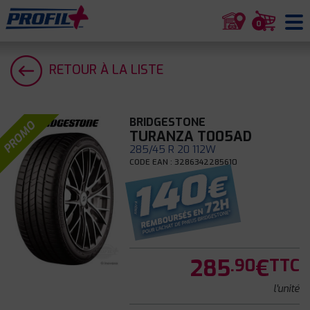
0
RETOUR À LA LISTE
BRIDGESTONE
PROMO
TURANZA T005AD
285/45 R 20 112W
CODE EAN : 3286342285610
285
€
.90
TTC
l'unité