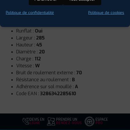
Politique de confidentialité
Politique de cookies
Saison :
Été
Runflat :
Oui
Largeur :
285
Hauteur :
45
Diamètre :
20
Charge :
112
Vitesse :
W
Bruit de roulement externe :
70
Résistance au roulement :
B
Adhérence sur sol mouillé :
A
Code EAN :
3286342285610
DEVIS EN
PRENDRE UN
ESPACE
LIGNE
RENDEZ-VOUS
PRO