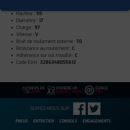
Largeur :
225
Hauteur :
55
Diamètre :
17
Charge :
97
Vitesse :
V
Bruit de roulement externe :
70
Résistance au roulement :
C
Adhérence sur sol mouillé :
C
Code EAN :
3286348055613
DEVIS EN
PRENDRE UN
ESPACE
LIGNE
RENDEZ-VOUS
PRO
SUIVEZ-NOUS SUR :
PNEUS
ENTRETIEN
CONSEILS
ENGAGEMENTS