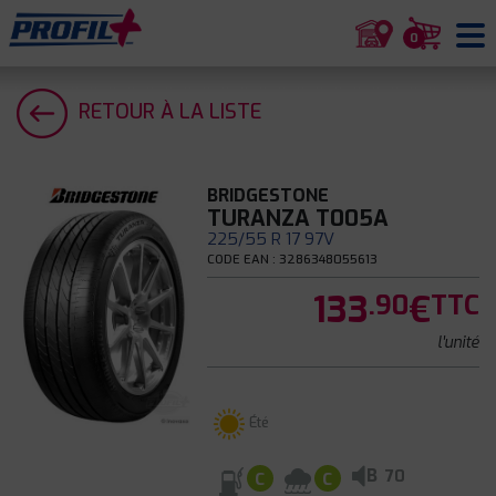
0
RETOUR À LA LISTE
BRIDGESTONE
TURANZA T005A
225/55 R 17 97V
CODE EAN : 3286348055613
133
€
.90
TTC
l'unité
Été
B
70
C
C