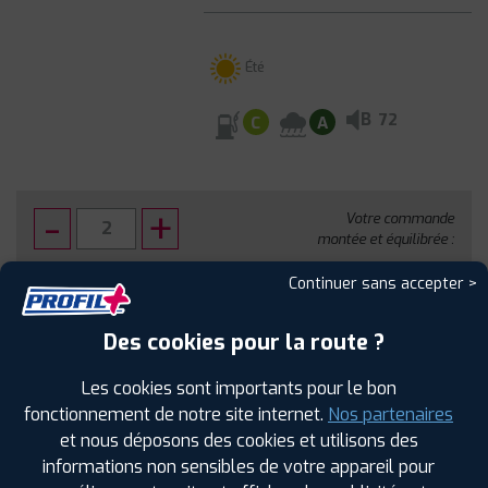
Été
B
72
C
A
Votre commande
montée et équilibrée :
424
€
.80
TTC
Continuer sans accepter >
FAIRE INSTALLER CE PNEU
Des cookies pour la route ?
Sous réserve de disponibilité en agence
Les cookies sont importants pour le bon
fonctionnement de notre site internet.
Nos partenaires
et nous déposons des cookies et utilisons des
informations non sensibles de votre appareil pour