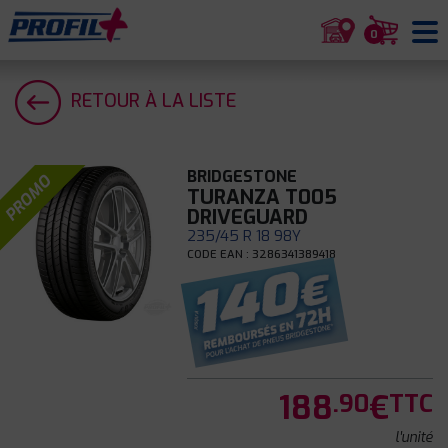
0
RETOUR À LA LISTE
BRIDGESTONE
PROMO
TURANZA T005
DRIVEGUARD
235/45 R 18 98Y
CODE EAN : 3286341389418
188
€
.90
TTC
l'unité