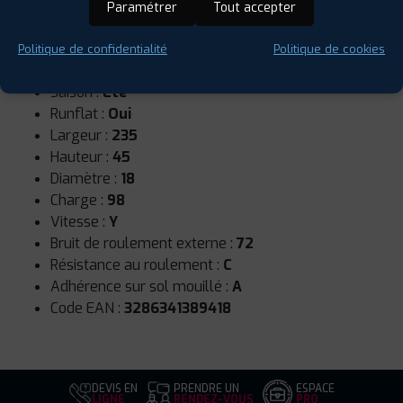
Paramétrer
Tout accepter
Politique de confidentialité
Politique de cookies
Saison :
Été
Runflat :
Oui
Largeur :
235
Hauteur :
45
Diamètre :
18
Charge :
98
Vitesse :
Y
Bruit de roulement externe :
72
Résistance au roulement :
C
Adhérence sur sol mouillé :
A
Code EAN :
3286341389418
DEVIS EN
PRENDRE UN
ESPACE
LIGNE
RENDEZ-VOUS
PRO