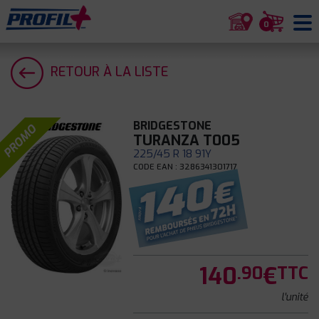
0
RETOUR À LA LISTE
BRIDGESTONE
PROMO
TURANZA T005
225/45 R 18 91Y
CODE EAN : 3286341301717
140
€
.90
TTC
l'unité