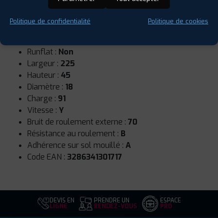
Politique de confidentialité
Politique de cookies
Saison :
Été
Runflat :
Non
Largeur :
225
Hauteur :
45
Diamètre :
18
Charge :
91
Vitesse :
Y
Bruit de roulement externe :
70
Résistance au roulement :
B
Adhérence sur sol mouillé :
A
Code EAN :
3286341301717
DEVIS EN
PRENDRE UN
ESPACE
LIGNE
RENDEZ-VOUS
PRO