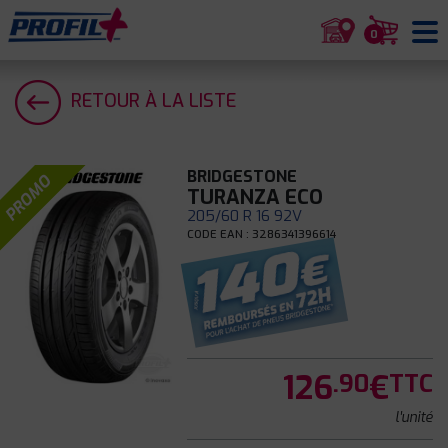
0
RETOUR À LA LISTE
BRIDGESTONE
PROMO
TURANZA ECO
205/60 R 16 92V
CODE EAN : 3286341396614
126
€
.90
TTC
l'unité