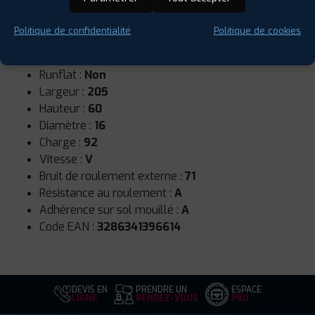
Politique de confidentialité
Politique de cookies
Saison :
Été
Runflat :
Non
Largeur :
205
Hauteur :
60
Diamètre :
16
Charge :
92
Vitesse :
V
Bruit de roulement externe :
71
Résistance au roulement :
A
Adhérence sur sol mouillé :
A
Code EAN :
3286341396614
DEVIS EN
PRENDRE UN
ESPACE
LIGNE
RENDEZ-VOUS
PRO