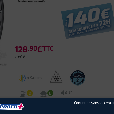
128
€
.90
TTC
l'unité
4 Saisons
B
71
D
B
Continuer sans accepte
CLIENTS
ÉTIQUETAGE