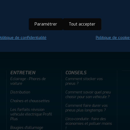
Paramétrer
Tout accepter
olitique de confidentialité
Politique de cookie
ir adherent
Offres d'emploi
FAQ
ENTRETIEN
CONSEILS
Éclairage - Phares de
Comment stocker vos
voiture
pneus ?
Distribution
Comment savoir quel pneu
choisir pour son véhicule ?
Chaînes et chaussettes
Comment faire durer vos
Les forfaits révision
pneus plus longtemps ?
véhicule électrique Profil
Plus
L'éco-conduite : faire des
économies et polluer moins
Bougies d'allumage
!