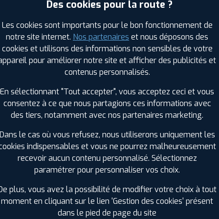
Des cookies pour la route ?
Les cookies sont importants pour le bon fonctionnement de
notre site internet.
Nos partenaires
et nous déposons des
Saison :
4 Saisons
cookies et utilisons des informations non sensibles de votre
Runflat :
Oui
appareil pour améliorer notre site et afficher des publicités et
Largeur :
225
contenus personnalisés.
Hauteur :
40
Diamètre :
18
En sélectionnant "Tout accepter", vous acceptez ceci et vous
Charge :
92
consentez à ce que nous partagions ces informations avec
Vitesse :
Y
des tiers, notamment avec nos partenaires marketing.
Bruit de roulement externe :
71
Résistance au roulement :
D
Dans le cas où vous refusez, nous utiliserons uniquement les
Adhérence sur sol mouillé :
B
cookies indispensables et vous ne pourrez malheureusement
Code EAN :
3286342894416
recevoir aucun contenu personnalisé. Sélectionnez
paramétrer pour personnaliser vos choix.
De plus, vous avez la possibilité de modifier votre choix à tout
moment en cliquant sur le lien 'Gestion des cookies' présent
dans le pied de page du site