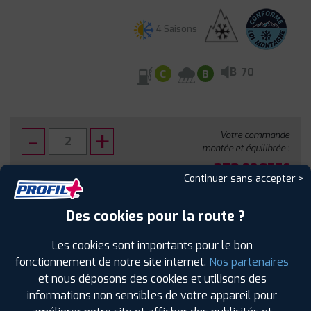
4 Saisons
B
70
C
B
Votre commande
montée et équilibrée :
372
€
.80
TTC
Continuer sans accepter >
FAIRE INSTALLER CE PNEU
Des cookies pour la route ?
Sous réserve de disponibilité en agence
Les cookies sont importants pour le bon
fonctionnement de notre site internet.
Nos partenaires
et nous déposons des cookies et utilisons des
informations non sensibles de votre appareil pour