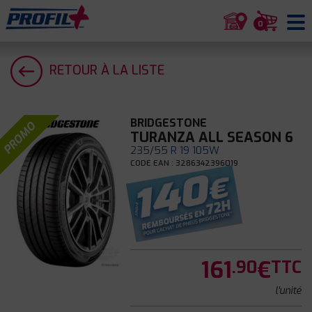
0
RETOUR À LA LISTE
BRIDGESTONE
PROMO
TURANZA ALL SEASON 6
235/55 R 19 105W
CODE EAN : 3286342396019
161
€
.90
TTC
l'unité