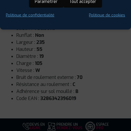
Paramétrer
Tout accepter
Politique de confidentialité
Politique de cookies
Saison :
4 Saisons
Runflat :
Non
Largeur :
235
Hauteur :
55
Diamètre :
19
Charge :
105
Vitesse :
W
Bruit de roulement externe :
70
Résistance au roulement :
C
Adhérence sur sol mouillé :
B
Code EAN :
3286342396019
DEVIS EN
PRENDRE UN
ESPACE
LIGNE
RENDEZ-VOUS
PRO