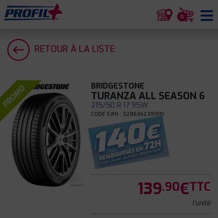
0
RETOUR À LA LISTE
BRIDGESTONE
PROMO
TURANZA ALL SEASON 6
215/50 R 17 95W
CODE EAN : 3286342391915
139
€
.90
TTC
l'unité