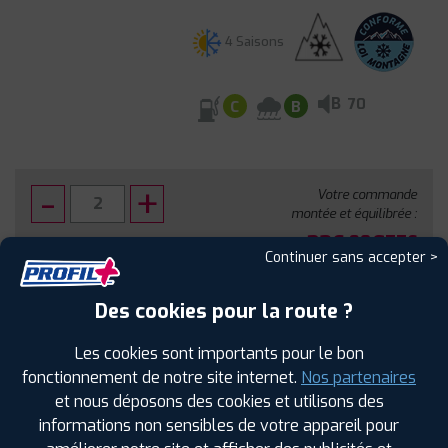
4 Saisons
B
70
C
B
Votre commande
montée et équilibrée :
326
€
.80
TTC
Continuer sans accepter >
FAIRE INSTALLER CE PNEU
Des cookies pour la route ?
Sous réserve de disponibilité en agence
Les cookies sont importants pour le bon
fonctionnement de notre site internet.
Nos partenaires
et nous déposons des cookies et utilisons des
informations non sensibles de votre appareil pour