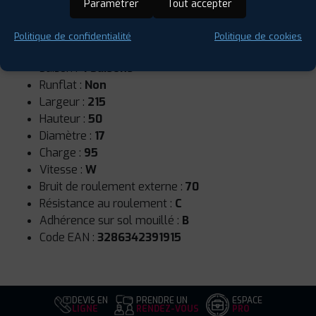
Paramétrer
Tout accepter
Politique de confidentialité
Politique de cookies
Saison :
4 Saisons
Runflat :
Non
Largeur :
215
Hauteur :
50
Diamètre :
17
Charge :
95
Vitesse :
W
Bruit de roulement externe :
70
Résistance au roulement :
C
Adhérence sur sol mouillé :
B
Code EAN :
3286342391915
DEVIS EN
PRENDRE UN
ESPACE
LIGNE
RENDEZ-VOUS
PRO