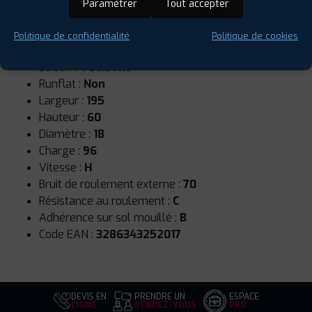
Paramétrer
Tout accepter
Politique de confidentialité
Politique de cookies
Saison :
4 Saisons
Runflat :
Non
Largeur :
195
Hauteur :
60
Diamètre :
18
Charge :
96
Vitesse :
H
Bruit de roulement externe :
70
Résistance au roulement :
C
Adhérence sur sol mouillé :
B
Code EAN :
3286343252017
DEVIS EN
PRENDRE UN
ESPACE
LIGNE
RENDEZ-VOUS
PRO