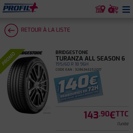
0
RETOUR À LA LISTE
BRIDGESTONE
PROMO
TURANZA ALL SEASON 6
195/60 R 18 96H
CODE EAN : 3286343252017
143
€
.90
TTC
l'unité