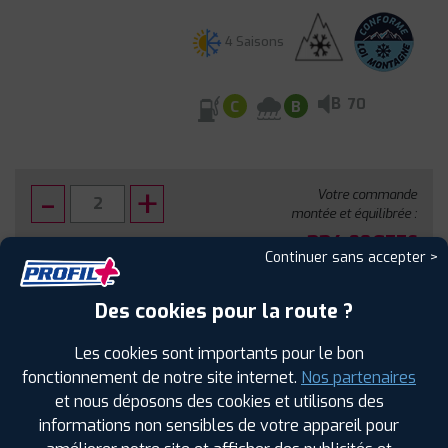
4 Saisons
B
70
C
B
Votre commande
montée et équilibrée :
334
€
.80
TTC
Continuer sans accepter >
FAIRE INSTALLER CE PNEU
Des cookies pour la route ?
Sous réserve de disponibilité en agence
Les cookies sont importants pour le bon
fonctionnement de notre site internet.
Nos partenaires
et nous déposons des cookies et utilisons des
informations non sensibles de votre appareil pour