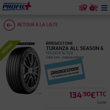
0
RETOUR À LA LISTE
BRIDGESTONE
PROMO
TURANZA ALL SEASON 6
195/60 R 16 93V
CODE EAN : 3286342390017
134
€
.90
TTC
l'unité