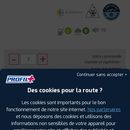
4 Saisons
B
70
C
B
Votre commande
montée et équilibrée :
313
€
.60
TTC
Continuer sans accepter >
FAIRE INSTALLER CE PNEU
Des cookies pour la route ?
Sous réserve de disponibilité en agence
Les cookies sont importants pour le bon
fonctionnement de notre site internet.
Nos partenaires
et nous déposons des cookies et utilisons des
informations non sensibles de votre appareil pour