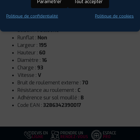
Paramétrer
Tout accepter
Politique de confidentialité
Politique de cookies
Saison :
4 Saisons
Runflat :
Non
Largeur :
195
Hauteur :
60
Diamètre :
16
Charge :
93
Vitesse :
V
Bruit de roulement externe :
70
Résistance au roulement :
C
Adhérence sur sol mouillé :
B
Code EAN :
3286342390017
DEVIS EN
PRENDRE UN
ESPACE
LIGNE
RENDEZ-VOUS
PRO