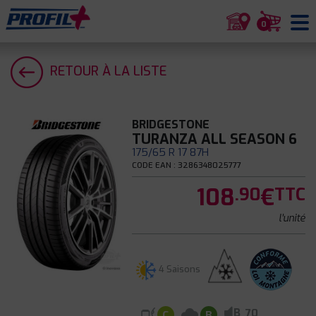
0
RETOUR À LA LISTE
BRIDGESTONE
TURANZA ALL SEASON 6
175/65 R 17 87H
CODE EAN : 3286348025777
108
€
.90
TTC
l'unité
4 Saisons
B
70
C
B