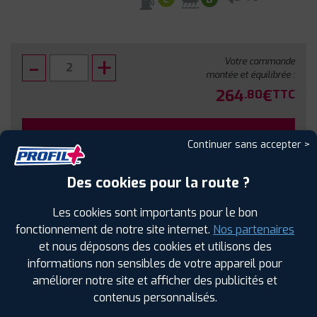
Votre commande
montée et équilibrée :
264
€
.80
TTC
FAIRE INSTALLER CE PNEU
Continuer sans accepter >
Sous réserve de disponibilité en agence
Des cookies pour la route ?
Les cookies sont importants pour le bon
fonctionnement de notre site internet.
Nos partenaires
et nous déposons des cookies et utilisons des
SPÉCIFICATIONS
AVIS CLIENTS
ÉTIQUETAGE
informations non sensibles de votre appareil pour
améliorer notre site et afficher des publicités et
Étiquetage
contenus personnalisés.