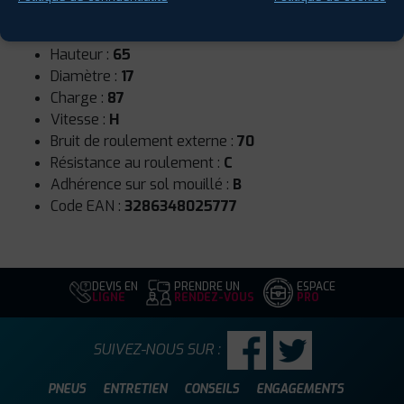
Runflat :
Non
Largeur :
175
Hauteur :
65
Diamètre :
17
Charge :
87
Vitesse :
H
Bruit de roulement externe :
70
Résistance au roulement :
C
Adhérence sur sol mouillé :
B
Code EAN :
3286348025777
DEVIS EN
PRENDRE UN
ESPACE
LIGNE
RENDEZ-VOUS
PRO
SUIVEZ-NOUS SUR :
PNEUS
ENTRETIEN
CONSEILS
ENGAGEMENTS