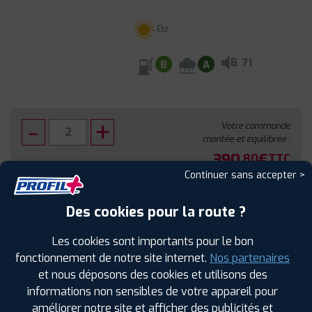
Été
B
71
B
A
Votre commande
montée et équilibrée :
390
€
.80
TTC
Continuer sans accepter >
FAIRE INSTALLER CE PNEU
Des cookies pour la route ?
Sous réserve de disponibilité en agence
Les cookies sont importants pour le bon
fonctionnement de notre site internet.
Nos partenaires
et nous déposons des cookies et utilisons des
informations non sensibles de votre appareil pour
améliorer notre site et afficher des publicités et