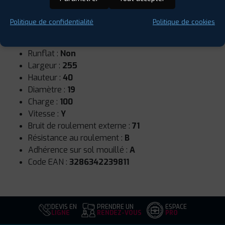
Politique de confidentialité
Politique de cookies
Saison :
Été
Runflat :
Non
Largeur :
255
Hauteur :
40
Diamètre :
19
Charge :
100
Vitesse :
Y
Bruit de roulement externe :
71
Résistance au roulement :
B
Adhérence sur sol mouillé :
A
Code EAN :
3286342239811
DEVIS EN
PRENDRE UN
ESPACE
LIGNE
RENDEZ-VOUS
PRO