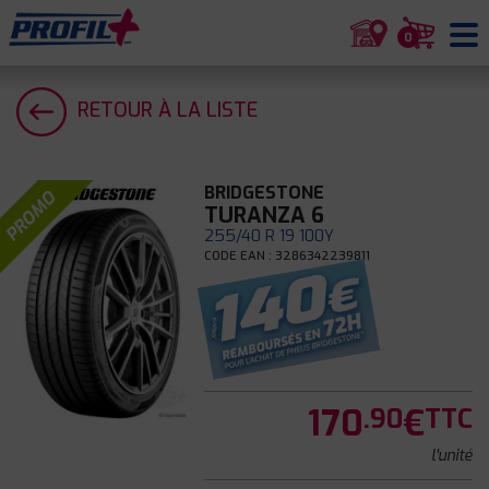
0
RETOUR À LA LISTE
BRIDGESTONE
PROMO
TURANZA 6
255/40 R 19 100Y
CODE EAN : 3286342239811
170
€
.90
TTC
l'unité