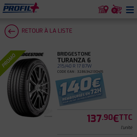
0
RETOUR À LA LISTE
BRIDGESTONE
PROMO
TURANZA 6
215/40 R 17 87W
CODE EAN : 3286342130415
137
€
.90
TTC
l'unité