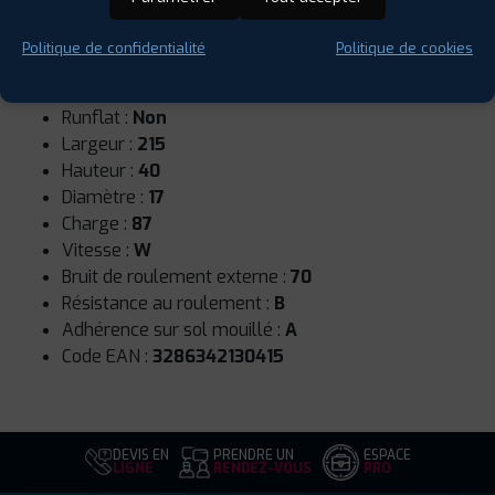
Politique de confidentialité
Politique de cookies
Saison :
Été
Runflat :
Non
Largeur :
215
Hauteur :
40
Diamètre :
17
Charge :
87
Vitesse :
W
Bruit de roulement externe :
70
Résistance au roulement :
B
Adhérence sur sol mouillé :
A
Code EAN :
3286342130415
DEVIS EN
PRENDRE UN
ESPACE
LIGNE
RENDEZ-VOUS
PRO