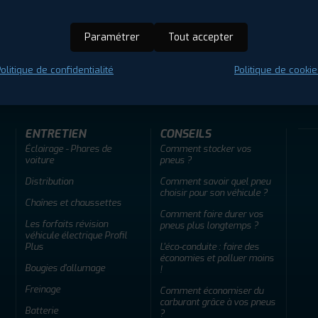
Paramétrer
Tout accepter
ir adherent
Offres d'emploi
FAQ
olitique de confidentialité
Politique de cookie
ENTRETIEN
CONSEILS
Éclairage - Phares de
Comment stocker vos
voiture
pneus ?
Distribution
Comment savoir quel pneu
choisir pour son véhicule ?
Chaînes et chaussettes
Comment faire durer vos
Les forfaits révision
pneus plus longtemps ?
véhicule électrique Profil
Plus
L'éco-conduite : faire des
économies et polluer moins
Bougies d'allumage
!
Freinage
Comment économiser du
carburant grâce à vos pneus
Batterie
?