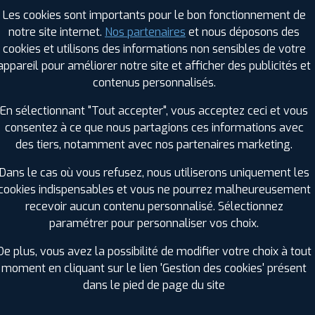
Saison :
Été
Les cookies sont importants pour le bon fonctionnement de
Runflat :
Oui
notre site internet.
Nos partenaires
et nous déposons des
Largeur :
225
cookies et utilisons des informations non sensibles de votre
Hauteur :
50
appareil pour améliorer notre site et afficher des publicités et
Diamètre :
17
contenus personnalisés.
Charge :
94
En sélectionnant "Tout accepter", vous acceptez ceci et vous
Vitesse :
W
consentez à ce que nous partagions ces informations avec
Bruit de roulement externe :
70
des tiers, notamment avec nos partenaires marketing.
Résistance au roulement :
C
Adhérence sur sol mouillé :
B
Dans le cas où vous refusez, nous utiliserons uniquement les
Code EAN :
3286340601511
cookies indispensables et vous ne pourrez malheureusement
recevoir aucun contenu personnalisé. Sélectionnez
paramétrer pour personnaliser vos choix.
De plus, vous avez la possibilité de modifier votre choix à tout
moment en cliquant sur le lien 'Gestion des cookies' présent
dans le pied de page du site