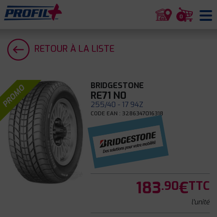
0
RETOUR À LA LISTE
BRIDGESTONE
PROMO
RE71 N0
255/40 - 17 94Z
CODE EAN : 3286347016318
183
€
.90
TTC
l'unité