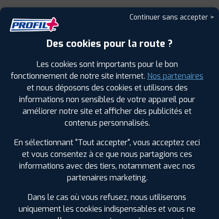
Continuer sans accepter >
Été
Des cookies pour la route ?
F
C
73
Les cookies sont importants pour le bon
fonctionnement de notre site internet.
Nos partenaires
et nous déposons des cookies et utilisons des
Votre commande
montée et équilibrée :
informations non sensibles de votre appareil pour
414
€
.80
TTC
améliorer notre site et afficher des publicités et
contenus personnalisés.
FAIRE INSTALLER CE PNEU
En sélectionnant "Tout accepter", vous acceptez ceci
et vous consentez à ce que nous partagions ces
Sous réserve de disponibilité en agence
informations avec des tiers, notamment avec nos
partenaires marketing.
Dans le cas où vous refusez, nous utiliserons
uniquement les cookies indispensables et vous ne