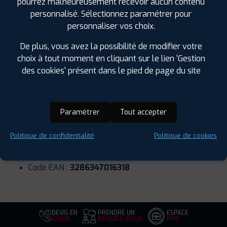
pourrez malheureusement recevoir aucun contenu
SPÉCIFICATIONS
AVIS CLIENTS
ÉTIQUETAGE
personnalisé. Sélectionnez paramétrer pour
personnaliser vos choix.
Étiquetage
Saison :
Été
De plus, vous avez la possibilité de modifier votre
Runflat :
Oui
choix à tout moment en cliquant sur le lien 'Gestion
Largeur :
255
des cookies' présent dans le pied de page du site
Hauteur :
40
Diamètre :
17
Charge :
94
Paramétrer
Tout accepter
Vitesse :
Z
Bruit de roulement externe :
73
Politique de confidentialité
Politique de cookies
Résistance au roulement :
F
Adhérence sur sol mouillé :
C
Code EAN :
3286347016318
DEVIS EN
PRENDRE UN
ESPACE
LIGNE
RENDEZ-VOUS
PRO