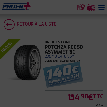
0
RETOUR À LA LISTE
BRIDGESTONE
PROMO
POTENZA RE050
ASYMMETRIC
235/40 ZR 18 95Y
CODE EAN : 3286340851916
134
€
.90
TTC
l'unité