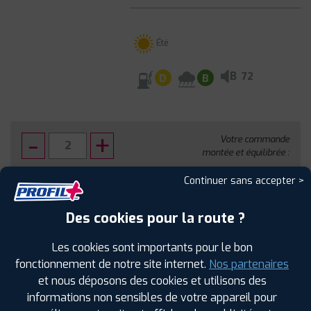
Été
B
72
D
B
Votre commande
montée et équilibrée :
316
€
.80
TTC
Continuer sans accepter >
FAIRE INSTALLER CE PNEU
Des cookies pour la route ?
Sous réserve de disponibilité en agence
Les cookies sont importants pour le bon
fonctionnement de notre site internet.
Nos partenaires
et nous déposons des cookies et utilisons des
informations non sensibles de votre appareil pour