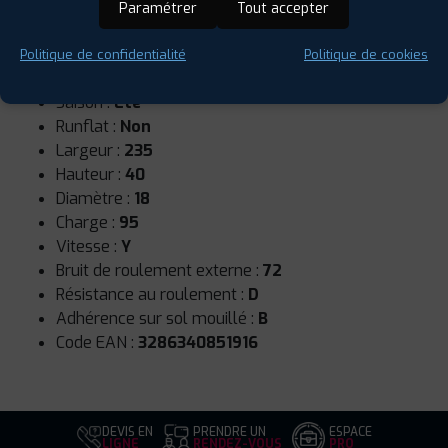
Paramétrer
Tout accepter
Politique de confidentialité
Politique de cookies
Saison :
Été
Runflat :
Non
Largeur :
235
Hauteur :
40
Diamètre :
18
Charge :
95
Vitesse :
Y
Bruit de roulement externe :
72
Résistance au roulement :
D
Adhérence sur sol mouillé :
B
Code EAN :
3286340851916
DEVIS EN
PRENDRE UN
ESPACE
LIGNE
RENDEZ-VOUS
PRO