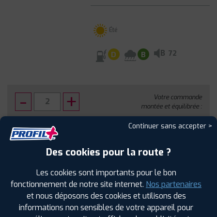
Été
B
72
D
B
Votre commande
montée et équilibrée :
499
€
.60
TTC
Continuer sans accepter >
FAIRE INSTALLER CE PNEU
Des cookies pour la route ?
Sous réserve de disponibilité en agence
Les cookies sont importants pour le bon
fonctionnement de notre site internet.
Nos partenaires
et nous déposons des cookies et utilisons des
informations non sensibles de votre appareil pour