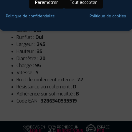
Paramétrer
Tout accepter
Politique de confidentialité
Politique de cookies
Saison :
Été
Runflat :
Oui
Largeur :
245
Hauteur :
35
Diamètre :
20
Charge :
95
Vitesse :
Y
Bruit de roulement externe :
72
Résistance au roulement :
D
Adhérence sur sol mouillé :
B
Code EAN :
3286340535519
DEVIS EN
PRENDRE UN
ESPACE
LIGNE
RENDEZ-VOUS
PRO