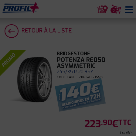
0
RETOUR À LA LISTE
BRIDGESTONE
PROMO
POTENZA RE050
ASYMMETRIC
245/35 R 20 95Y
CODE EAN : 3286340535519
223
€
.90
TTC
l'unité