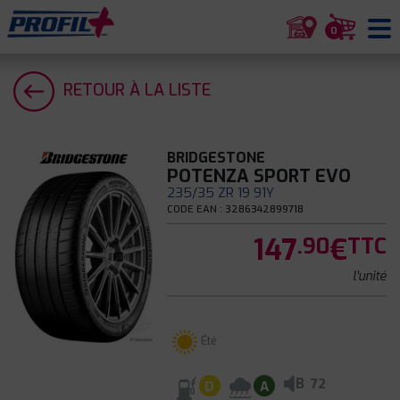
0
RETOUR À LA LISTE
BRIDGESTONE
POTENZA SPORT EVO
235/35 ZR 19 91Y
CODE EAN : 3286342899718
147
€
.90
TTC
l'unité
Été
B
72
D
A