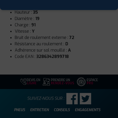
Largeur :
235
Hauteur :
35
Diamètre :
19
Charge :
91
Vitesse :
Y
Bruit de roulement externe :
72
Résistance au roulement :
D
Adhérence sur sol mouillé :
A
Code EAN :
3286342899718
DEVIS EN
PRENDRE UN
ESPACE
LIGNE
RENDEZ-VOUS
PRO
SUIVEZ-NOUS SUR :
PNEUS
ENTRETIEN
CONSEILS
ENGAGEMENTS