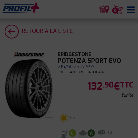
0
RETOUR À LA LISTE
BRIDGESTONE
POTENZA SPORT EVO
215/50 ZR 17 95Y
CODE EAN : 3286343130414
132
€
.90
TTC
l'unité
Été
B
72
C
A