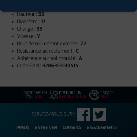
Largeur :
215
Hauteur :
50
Diamètre :
17
Charge :
95
Vitesse :
Y
Bruit de roulement externe :
72
Résistance au roulement :
C
Adhérence sur sol mouillé :
A
Code EAN :
3286343130414
DEVIS EN
PRENDRE UN
ESPACE
LIGNE
RENDEZ-VOUS
PRO
SUIVEZ-NOUS SUR :
PNEUS
ENTRETIEN
CONSEILS
ENGAGEMENTS