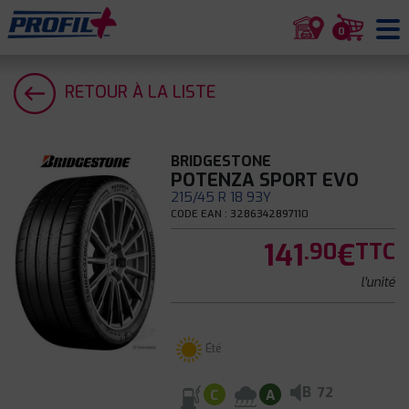
0
RETOUR À LA LISTE
BRIDGESTONE
POTENZA SPORT EVO
215/45 R 18 93Y
CODE EAN : 3286342897110
141
€
.90
TTC
l'unité
Été
B
72
C
A