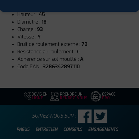
Largeur :
215
Hauteur :
45
Diamètre :
18
Charge :
93
Vitesse :
Y
Bruit de roulement externe :
72
Résistance au roulement :
C
Adhérence sur sol mouillé :
A
Code EAN :
3286342897110
DEVIS EN
PRENDRE UN
ESPACE
LIGNE
RENDEZ-VOUS
PRO
SUIVEZ-NOUS SUR :
PNEUS
ENTRETIEN
CONSEILS
ENGAGEMENTS