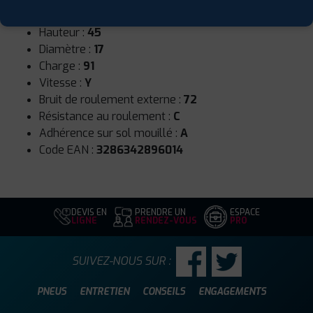
Largeur :
215
Hauteur :
45
Diamètre :
17
Charge :
91
Vitesse :
Y
Bruit de roulement externe :
72
Résistance au roulement :
C
Adhérence sur sol mouillé :
A
Code EAN :
3286342896014
DEVIS EN
PRENDRE UN
ESPACE
LIGNE
RENDEZ-VOUS
PRO
SUIVEZ-NOUS SUR :
PNEUS
ENTRETIEN
CONSEILS
ENGAGEMENTS