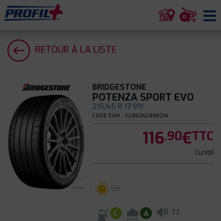
0
RETOUR À LA LISTE
BRIDGESTONE
POTENZA SPORT EVO
215/45 R 17 91Y
CODE EAN : 3286342896014
116
€
.90
TTC
l'unité
Été
B
72
C
A