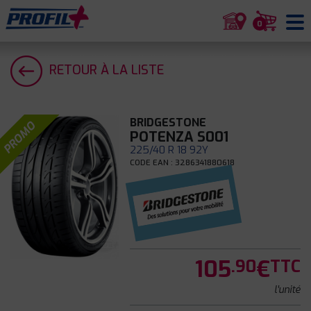
0
RETOUR À LA LISTE
BRIDGESTONE
PROMO
POTENZA S001
225/40 R 18 92Y
CODE EAN : 3286341880618
105
€
.90
TTC
l'unité