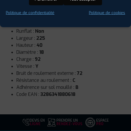
Politique de confidentialité
Politique de cookies
Saison :
Été
Runflat :
Non
Largeur :
225
Hauteur :
40
Diamètre :
18
Charge :
92
Vitesse :
Y
Bruit de roulement externe :
72
Résistance au roulement :
C
Adhérence sur sol mouillé :
B
Code EAN :
3286341880618
DEVIS EN
PRENDRE UN
ESPACE
LIGNE
RENDEZ-VOUS
PRO