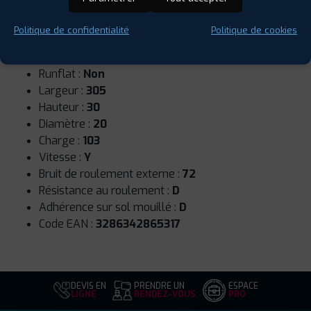
Politique de confidentialité
Politique de cookies
Saison :
Été
Runflat :
Non
Largeur :
305
Hauteur :
30
Diamètre :
20
Charge :
103
Vitesse :
Y
Bruit de roulement externe :
72
Résistance au roulement :
D
Adhérence sur sol mouillé :
D
Code EAN :
3286342865317
DEVIS EN
PRENDRE UN
ESPACE
LIGNE
RENDEZ-VOUS
PRO