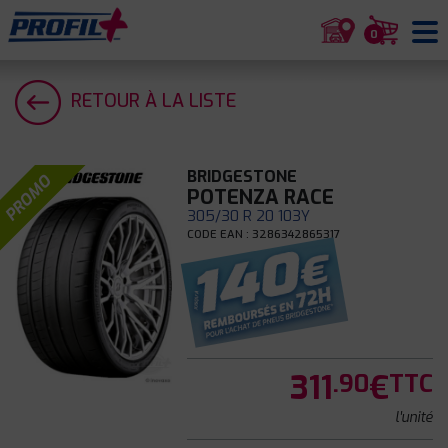
0
RETOUR À LA LISTE
BRIDGESTONE
PROMO
POTENZA RACE
305/30 R 20 103Y
CODE EAN : 3286342865317
311
€
.90
TTC
l'unité