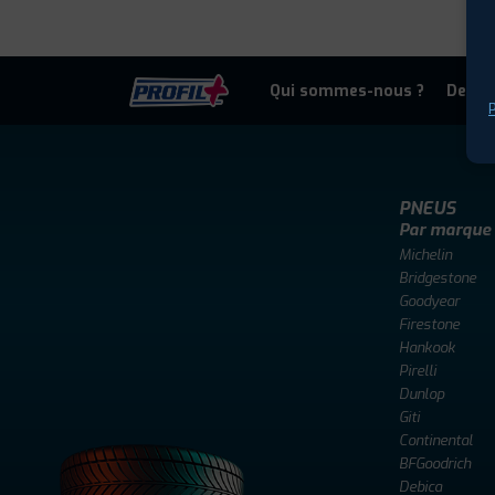
Qui sommes-nous ?
Deven
P
PNEUS
Par marque
Michelin
Bridgestone
Goodyear
Firestone
Hankook
Pirelli
Dunlop
Giti
Continental
BFGoodrich
Debica