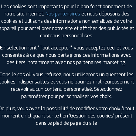
Saison :
Été
Les cookies sont importants pour le bon fonctionnement de
Runflat :
Non
notre site internet.
Nos partenaires
et nous déposons des
Largeur :
175
cookies et utilisons des informations non sensibles de votre
Hauteur :
60
appareil pour améliorer notre site et afficher des publicités et
Diamètre :
19
contenus personnalisés.
Charge :
86
En sélectionnant "Tout accepter", vous acceptez ceci et vous
Vitesse :
Q
consentez à ce que nous partagions ces informations avec
Bruit de roulement externe :
69
des tiers, notamment avec nos partenaires marketing.
Résistance au roulement :
B
Adhérence sur sol mouillé :
C
Dans le cas où vous refusez, nous utiliserons uniquement les
Code EAN :
3286340925914
cookies indispensables et vous ne pourrez malheureusement
recevoir aucun contenu personnalisé. Sélectionnez
paramétrer pour personnaliser vos choix.
De plus, vous avez la possibilité de modifier votre choix à tout
moment en cliquant sur le lien 'Gestion des cookies' présent
dans le pied de page du site