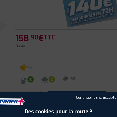
158
€
.90
TTC
l'unité
Été
B
69
B
C
CLIENTS
ÉTIQUETAGE
Continuer sans accepte
Des cookies pour la route ?