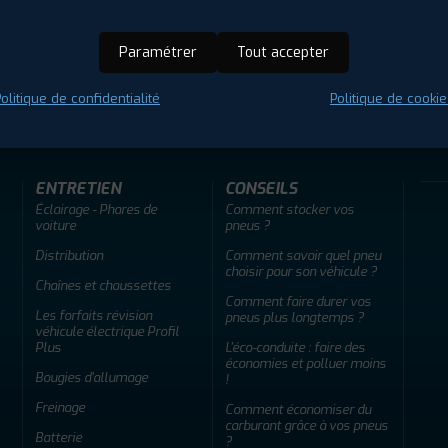
Paramétrer
Tout accepter
ir adherent
Offres d'emploi
FAQ
olitique de confidentialité
Politique de cookie
ENTRETIEN
CONSEILS
Éclairage - Phares de
Comment stocker vos
voiture
pneus ?
Distribution
Comment savoir quel pneu
choisir pour son véhicule ?
Chaînes et chaussettes
Comment faire durer vos
Les forfaits révision
pneus plus longtemps ?
véhicule électrique Profil
Plus
L'éco-conduite : faire des
économies et polluer moins
Bougies d'allumage
!
Freinage
Comment économiser du
carburant grâce à vos pneus
Batterie
?