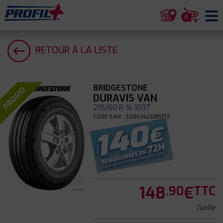
0
RETOUR À LA LISTE
BRIDGESTONE
PROMO
DURAVIS VAN
215/60 R 16 103T
CODE EAN : 3286342089713
148
€
.90
TTC
l'unité