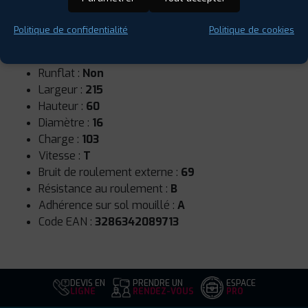
Politique de confidentialité
Politique de cookies
Saison :
Été
Runflat :
Non
Largeur :
215
Hauteur :
60
Diamètre :
16
Charge :
103
Vitesse :
T
Bruit de roulement externe :
69
Résistance au roulement :
B
Adhérence sur sol mouillé :
A
Code EAN :
3286342089713
DEVIS EN
PRENDRE UN
ESPACE
LIGNE
RENDEZ-VOUS
PRO