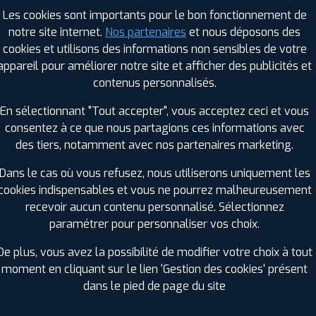
Saison :
Été
Les cookies sont importants pour le bon fonctionnement de
Runflat :
Non
notre site internet.
Nos partenaires
et nous déposons des
Largeur :
225
cookies et utilisons des informations non sensibles de votre
Hauteur :
65
appareil pour améliorer notre site et afficher des publicités et
Diamètre :
16
contenus personnalisés.
Charge :
112
En sélectionnant "Tout accepter", vous acceptez ceci et vous
Vitesse :
R
consentez à ce que nous partagions ces informations avec
Bruit de roulement externe :
69
des tiers, notamment avec nos partenaires marketing.
Résistance au roulement :
A
Adhérence sur sol mouillé :
A
Dans le cas où vous refusez, nous utiliserons uniquement les
Code EAN :
3286341955712
cookies indispensables et vous ne pourrez malheureusement
recevoir aucun contenu personnalisé. Sélectionnez
paramétrer pour personnaliser vos choix.
De plus, vous avez la possibilité de modifier votre choix à tout
moment en cliquant sur le lien 'Gestion des cookies' présent
dans le pied de page du site