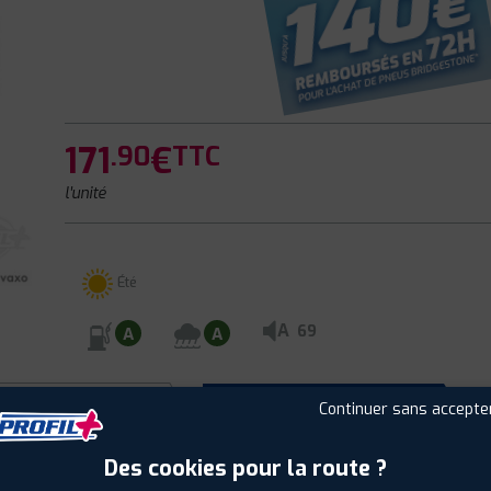
171
€
.90
TTC
l'unité
Été
A
69
A
A
CLIENTS
ÉTIQUETAGE
Continuer sans accepte
Des cookies pour la route ?