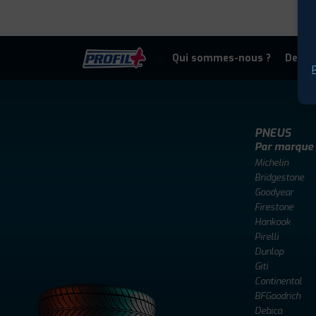
Qui sommes-nous ?
Deven
P
PNEUS
Par marque
Michelin
Bridgestone
Goodyear
Firestone
Hankook
Pirelli
Dunlop
Giti
Continental
BFGoodrich
Debica