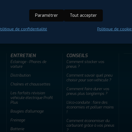
Paramétrer
Tout accepter
ir adherent
Offres d'emploi
FAQ
olitique de confidentialité
Politique de cookie
ENTRETIEN
CONSEILS
Éclairage - Phares de
Comment stocker vos
voiture
pneus ?
Distribution
Comment savoir quel pneu
choisir pour son véhicule ?
Chaînes et chaussettes
Comment faire durer vos
Les forfaits révision
pneus plus longtemps ?
véhicule électrique Profil
Plus
L'éco-conduite : faire des
économies et polluer moins
Bougies d'allumage
!
Freinage
Comment économiser du
carburant grâce à vos pneus
Batterie
?